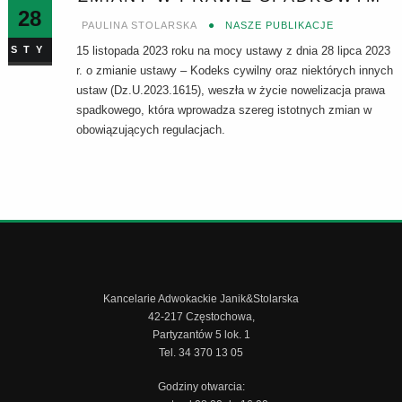
28
PAULINA STOLARSKA
NASZE PUBLIKACJE
STY
15 listopada 2023 roku na mocy ustawy z dnia 28 lipca 2023
r. o zmianie ustawy – Kodeks cywilny oraz niektórych innych
ustaw (Dz.U.2023.1615), weszła w życie nowelizacja prawa
spadkowego, która wprowadza szereg istotnych zmian w
obowiązujących regulacjach.
Kancelarie Adwokackie Janik&Stolarska
42-217 Częstochowa,
Partyzantów 5 lok. 1
Tel. 34 370 13 05
Godziny otwarcia: