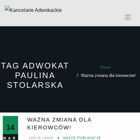
Skip
to
content
TAG ADWOKAT
Home
PAULINA
Ważna zmiana dla kierowców!
STOLARSKA
WAŻNA ZMIANA DLA
14
KIEROWCÓW!
JAKUB JANIK
NASZE PUBLIKACJE
MAR