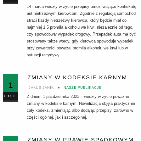
14 marca weszły w życie przepisy umożliwiające konfiskatę
aut nietrzeźwym kierowcom. Zgodnie z regulacją samochód
straci każdy nietrzeźwy kierowca, który będzie miał co
najmniej 1,5 promila alkoholu we krwi, niezależnie od tego,
czy spowodował wypadek drogowy. Przepadek auta ma być
stosowany także wtedy, gdy kierowca spowoduje wypadek
przy zawartości powyżej promila alkoholu we krwi lub w
sytuacji recydywy.
ZMIANY W KODEKSIE KARNYM
1
JAKUB JANIK
NASZE PUBLIKACJE
LUT
Z dniem 1 października 2023 r. weszły w życie poważne
zmiany w kodeksie karnym. Nowelizacja objęła praktycznie
cały kodeks, zmieniając albo dodając przepisy, zarówno w
części ogólnej, jak i szczególnej.
ZMIANY W PRAWIE SPADKOWYM