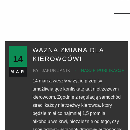
WAŻNA ZMIANA DLA
14
KIEROWCÓW!
BY
JAKUB JANIK
NASZE PUBLIKACJE
MAR
14 marca weszły w życie przepisy
umożliwiające konfiskatę aut nietrzeźwym
kierowcom. Zgodnie z regulacją samochód
straci każdy nietrzeźwy kierowca, który
będzie miał co najmniej 1,5 promila
alkoholu we krwi, niezależnie od tego, czy
spowodował wypadek drogowy. Przepadek