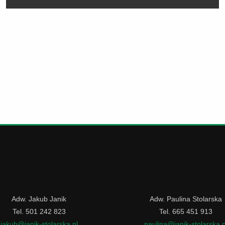
Adw. Jakub Janik
Adw. Paulina Stolarska
Tel. 501 242 823
Tel. 665 451 913
jakub@janik-stolarska.pl
paulina@janik-stolarska.p