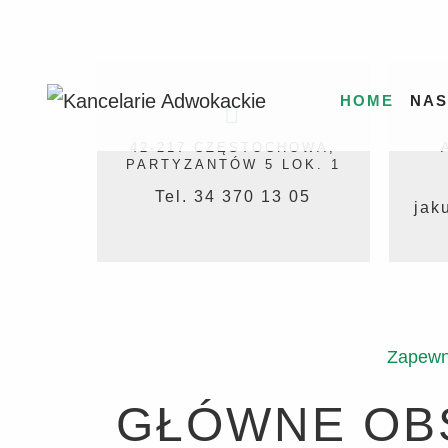
Skip
to
HOME
NAS
content
42-217 CZĘSTOCHOWA,
PARTYZANTÓW 5 LOK. 1
Tel. 34 370 13 05
jak
Zapewni
GŁÓWNE OBS