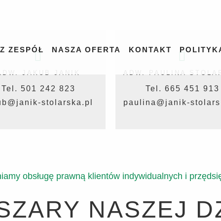
Z ZESPÓŁ
NASZA OFERTA
KONTAKT
POLITYK
ADW. JAKUB JANIK
ADW. PAULINA STOLA
Tel. 501 242 823
Tel. 665 451 913
ub@janik-stolarska.pl
paulina@janik-stolars
amy obsługę prawną klientów indywidualnych i przędsi
ZARY NASZEJ D