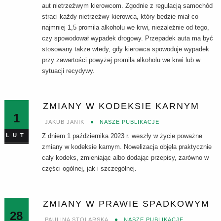
aut nietrzeźwym kierowcom. Zgodnie z regulacją samochód
straci każdy nietrzeźwy kierowca, który będzie miał co
najmniej 1,5 promila alkoholu we krwi, niezależnie od tego,
czy spowodował wypadek drogowy. Przepadek auta ma być
stosowany także wtedy, gdy kierowca spowoduje wypadek
przy zawartości powyżej promila alkoholu we krwi lub w
sytuacji recydywy.
ZMIANY W KODEKSIE KARNYM
1
JAKUB JANIK
NASZE PUBLIKACJE
LUT
Z dniem 1 października 2023 r. weszły w życie poważne
zmiany w kodeksie karnym. Nowelizacja objęła praktycznie
cały kodeks, zmieniając albo dodając przepisy, zarówno w
części ogólnej, jak i szczególnej.
ZMIANY W PRAWIE SPADKOWYM
28
PAULINA STOLARSKA
NASZE PUBLIKACJE