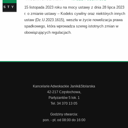
STY
15 listopada 2023 roku na mocy ustawy z dnia 28 lipca 2023
r. o zmianie ustawy – Kodeks cywilny oraz niektórych innych
ustaw (Dz.U.2023.1615), weszła w życie nowelizacja prawa
spadkowego, która wprowadza szereg istotnych zmian w
obowiązujących regulacjach.
Kancelarie Adwokackie Janik&Stolarska
42-217 Częstochowa,
Partyzantów 5 lok. 1
Tel. 34 370 13 05
Godziny otwarcia:
pon. - pt. od 08:00 do 16:00